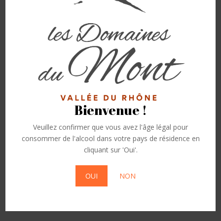
Bienvenue !
Veuillez confirmer que vous avez l'âge légal pour
Clos Bellane « Saint
consommer de l'alcool dans votre pays de résidence en
Jacques » rouge 2021
cliquant sur 'Oui'.
Magnum
OUI
NON
38,40
€
Ajouter au panier