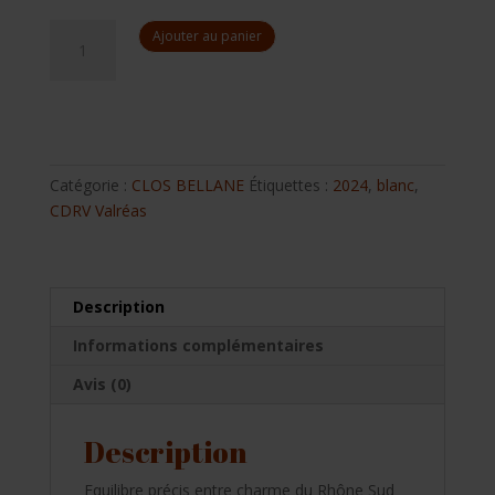
quantité
Ajouter au panier
de
Clos
Bellane
blanc
2024
Catégorie :
CLOS BELLANE
Étiquettes :
2024
,
blanc
,
CDRV Valréas
Description
Informations complémentaires
Avis (0)
Description
Equilibre précis entre charme du Rhône Sud