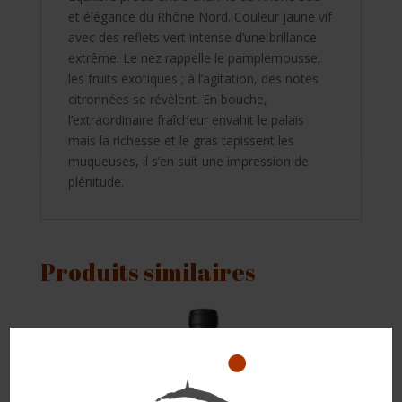
et élégance du Rhône Nord. Couleur jaune vif
avec des reflets vert intense d’une brillance
extrême. Le nez rappelle le pamplemousse,
les fruits exotiques ; à l’agitation, des notes
citronnées se révèlent. En bouche,
l’extraordinaire fraîcheur envahit le palais
mais la richesse et le gras tapissent les
muqueuses, il s’en suit une impression de
plénitude.
Produits similaires