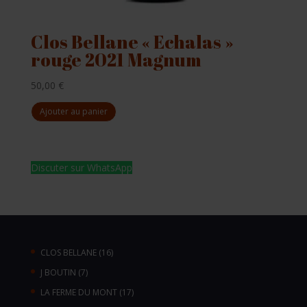
Clos Bellane « Echalas »
rouge 2021 Magnum
50,00
€
Ajouter au panier
Discuter sur WhatsApp
16
CLOS BELLANE
16
produits
7
J BOUTIN
7
produits
17
LA FERME DU MONT
17