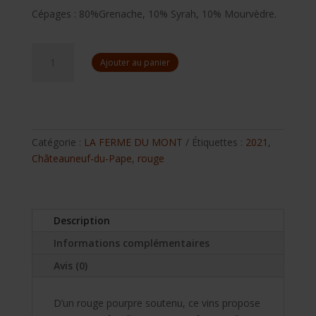
Cépages : 80%Grenache, 10% Syrah, 10% Mourvèdre.
quantité
Ajouter au panier
de
La
Ferme
du
Mont
Catégorie :
LA FERME DU MONT
Étiquettes :
2021
,
"Vendange"
Châteauneuf-du-Pape
,
rouge
rouge
2021
Description
Informations complémentaires
Avis (0)
D’un rouge pourpre soutenu, ce vins propose