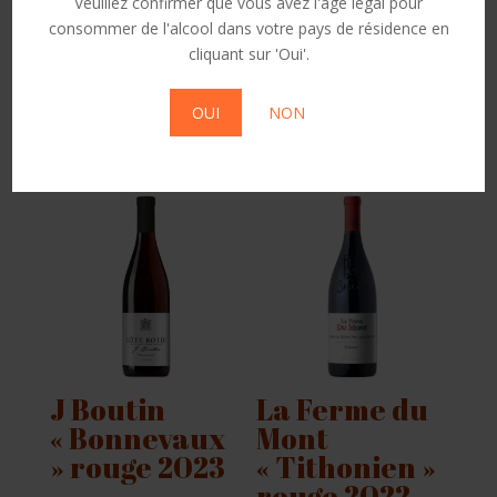
Veuillez confirmer que vous avez l'âge légal pour
envahisse à nouveau. Une pensée
consommer de l'alcool dans votre pays de résidence en
"Pommardienne" accompagne nos décisions
cliquant sur 'Oui'.
et nos gestes pendant toute cette période .
OUI
NON
Produits similaires
J Boutin
La Ferme du
« Bonnevaux
Mont
» rouge 2023
« Tithonien »
rouge 2022