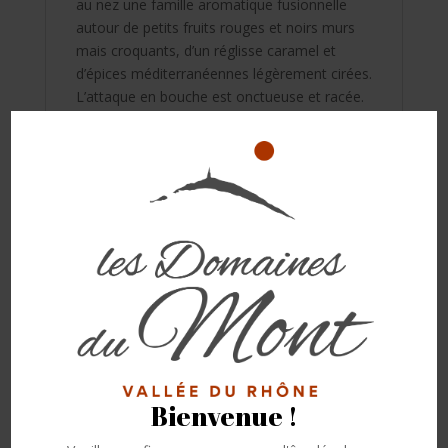
au nez une famille aromatique fusionnelle
autour de petits fruits rouges et noirs murs
mais croquants, d’un réglisse caramel et
d’épices méditerranéennes légèrement cirées.
L’attaque en bouche est onctueuse et racée.
La fraîcheur de structure sur un volume de
petits tanins imperceptibles et tapissés situe
le jus parmi les attentes que l’on souhaite sur
un grand cru. Les notes aromatiques en
persistance s’installent dans un milieu fait de
sous-bois mais aussi de sous-sol minéral
complexe. La précision des équilibres
attaque/milieu/finale rend la perception
d’alcool quasi
imperceptible. La finale met en scène une
belle sucrosité toujours en équilibre avec la
fraîcheur et le grain fin de la matière
première. La rétro rappelle aux papilles des
Bienvenue !
extraits d’une grande élégance où la courbe
parait sans fin jusqu’à ce que la salive nous