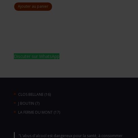
Ajouter au panier
Discuter sur WhatsApp
16
CLOS BELLANE
16
produits
7
J BOUTIN
7
produits
17
LA FERME DU MONT
17
produits
"L'abus d'alcool est dangereux pour la santé, à consommer